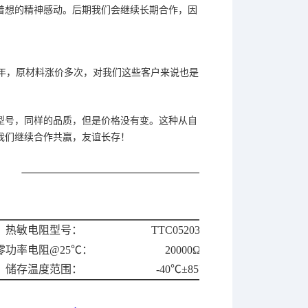
着想的精神感动。后期我们会继续长期合作，因
年，原材料涨价多次，对我们这些客户来说也是
型号，同样的品
质，但是价格没有变。这种从自
我们继续合作共赢，友谊长存！
热敏电阻型号：
TTC05203EY
零功率电阻@25℃：
20000Ω
储存温度范围：
-40℃±85℃