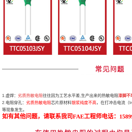
1.虚焊：
劣质热敏电阻
往往因为工艺水平差,生产出来的热敏电阻
漆脚不
2.电阻穿孔：
劣质热敏电阻
芯片原材料
银浆纯度不高
，在打冲击电流（I
等现象发生。
如有其他问题，请联系我司
FAE工程师电话
：1589