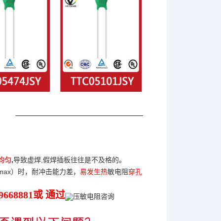
均匀
,
导致虚焊,假焊插板往往是不及格的。
max）时，耐冲击能力差，
易发生热
敏电阻
穿孔
9668881或 通过