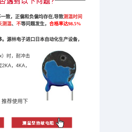
不一致，正偏和负偏均存在
,
导致
测温时间
长测温
、
不
等问题发生，
合格率达98.5%
移。源林电子进口日本自动化生产设备，
ax）时，耐冲击
KA，4KA，
，推荐使用
下