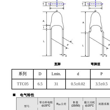
系列
D
Lmin.
d
P
TTC05
6.5
31
0.5±0.02
3.5±0.5