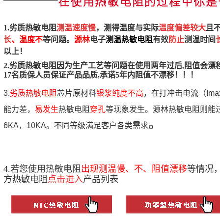
1.劣质热敏电阻
测温速度慢
，
测得温度与实际
温度偏差较大
且
长
、温度不
等问题。
源林
电子
测温热敏电阻
有效
防止
测温时间
以上！
2.
劣质热敏电阻因为生产工艺等问题在使用两年过后,阻值会漂
17名质保人员保证产品品质,承诺5年内阻值不漂移！！！
3.
劣质热敏电阻
芯片原材料
银浆纯度不高
，在打冲击电流（Im
能力差，
易发生
热敏电阻
穿孔
等现象发生。源林热敏电阻则能过2
。
6KA，10KA。不同等级满足客户各类需求
4.若您使用热敏电阻
出现测温慢、不、阻值漂移
等情况
方热敏电阻
点击进入
产品列表