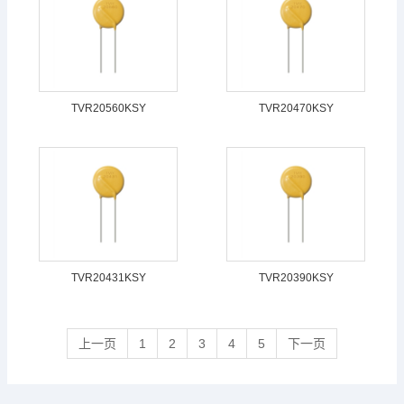
TVR20560KSY
TVR20470KSY
TVR20431KSY
TVR20390KSY
上一页
1
2
3
4
5
下一页