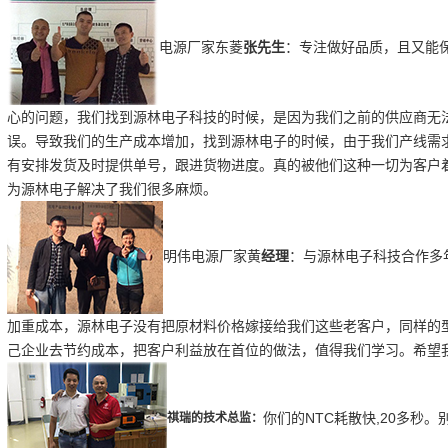
电源厂家东菱
张先
生
：专注做好品质，且又能
心
的问题，我们找到源林电子科技的时候，是因为我们之前的供应商无
误。导致我们的生产成本增加，找到源林电子的时候，由于我们产线需
有安排发货及时提供单号，跟进货物进度。真的被他们这种一切为客户
为源林电子解决了我们很多麻烦。
明伟电源厂家黄
经理
：与源林电子科技合作多
加重成本，源林电子没有把原材料价格嫁接给我们这些老客户，同样的
己企业去节约成本，把客户利益放在首位的做法，值得我们学习。希望
你们的NTC耗散快,20多秒
祺瑞的技术总监
：