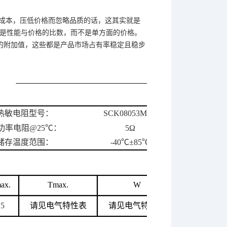
低成本，压低价格而忽略品质的话，这其实就是
比是性能与价格的比数，而不是单方面的价格。
的附加值，这些都是产品市场占有率稳定且稳步
热敏电阻型号：
SCK08053MSY
功率电阻@25℃：
5Ω
储存温度范围：
-40℃±85℃
ax.
Tmax.
W
.5
请见电气特性表
请见电气特性表