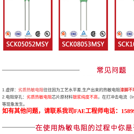
1.虚焊：
劣质热敏电阻
往往因为工艺水平差,生产出来的热敏电阻
漆脚不
2.电阻穿孔：
劣质热敏电阻
芯片原材料
银浆纯度不高
，在打冲击电流（I
等现象发生。
如有其他问题，请联系我司
FAE工程师电话
：1589