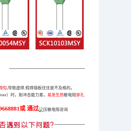
均匀
,
导致虚焊,假焊插板往往是不及格的。
max）时，耐冲击能力差，
易发生热
敏电阻
穿孔
9668881或 通过