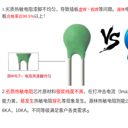
1.劣质热敏电阻漆脚不均匀，导致插板
等问题。
虚焊丶假焊
源林
板
以上！
合格率达98.5%
2.
劣质热敏电阻
芯片原材料
银浆纯度不高
，在打冲击电流（Im
能力差，
易发生
热敏电阻
穿孔
等现象发生。源林热敏电阻则能过2
。
6KA，10KA。不同等级满足客户各类需求